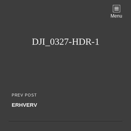
Menu
DJI_0327-HDR-1
Indlægsnavigation
PREV POST
PREVIOUS
ERHVERV
POST