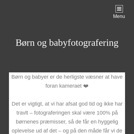
Menu
Børn og babyfotografering
Børn og babyer er de herligste væsner at have
foran kameraet ❤️
Det er vigtigt, at vi har afsat god tid og ikke har
travlt – fotograferingen skal være 100% på
børnenes præmisser, så de får en hyggelig
oplevelse ud af det – og på den måde får vi de