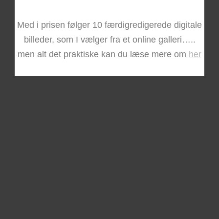
Med i prisen følger 10 færdigredigerede digitale
billeder, som I vælger fra et online galleri…..
men alt det praktiske kan du læse mere om
her