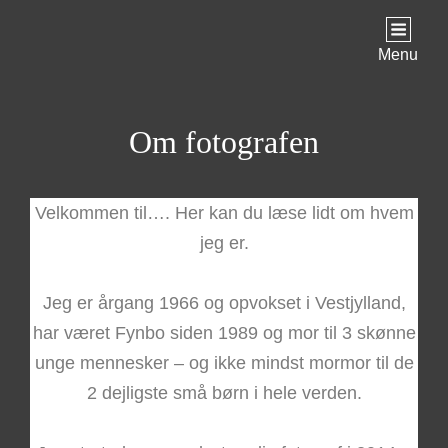
Menu
Om fotografen
Velkommen til…. Her kan du læse lidt om hvem
jeg er.
Jeg er årgang 1966 og opvokset i Vestjylland,
har været Fynbo siden 1989 og mor til 3 skønne
unge mennesker – og ikke mindst mormor til de
2 dejligste små børn i hele verden.