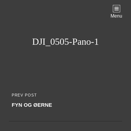
Menu
DJI_0505-Pano-1
Indlægsnavigation
PREV POST
PREVIOUS
FYN OG ØERNE
POST