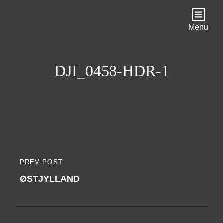
Menu
DJI_0458-HDR-1
Indlægsnavigation
PREV POST
PREVIOUS
ØSTJYLLAND
POST