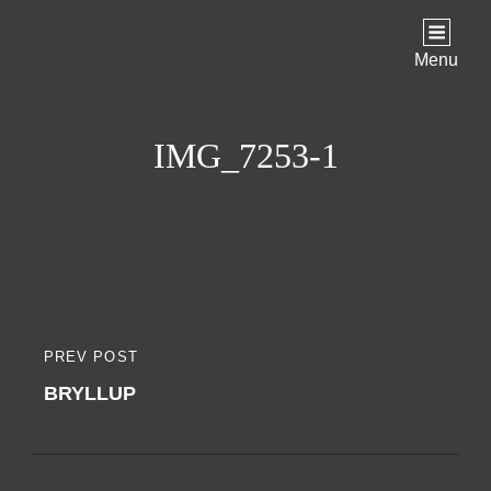
Menu
IMG_7253-1
Indlægsnavigation
PREV POST
PREVIOUS
BRYLLUP
POST