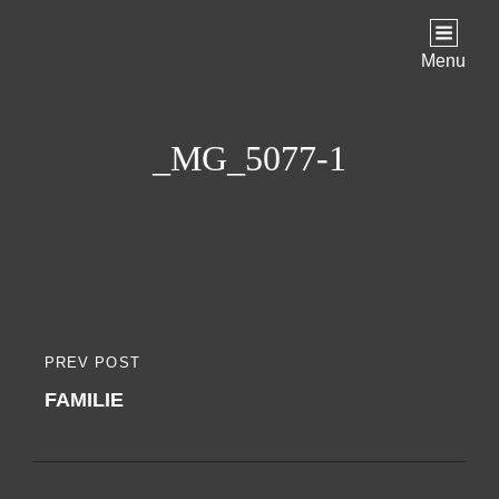
Menu
_MG_5077-1
Indlægsnavigation
PREV POST
PREVIOUS
FAMILIE
POST