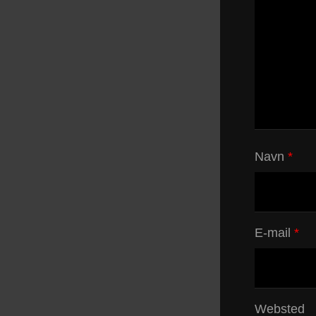
Navn
*
E-mail
*
Websted