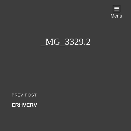
Menu
_MG_3329.2
Indlægsnavigation
PREV POST
PREVIOUS
ERHVERV
POST