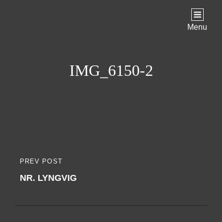
Menu
IMG_6150-2
Indlægsnavigation
PREV POST
PREVIOUS
NR. LYNGVIG
POST