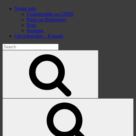
Nyttig Info
Cookiepolitik og GDPR
Priser og Betingelser
Print
Booking
Om fotografen – Kontakt
Search
for:
Search