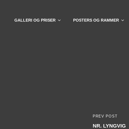
GALLERI OG PRISER
POSTERS OG RAMMER
Indlægsna
PREV POST
PREVIOUS
NR. LYNGVIG
POST