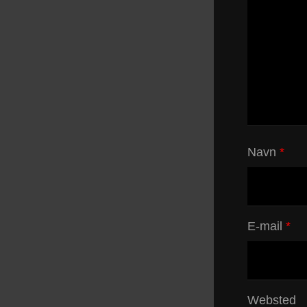
Navn
*
E-mail
*
Websted