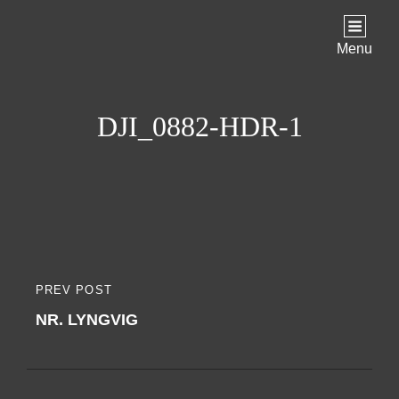
Menu
DJI_0882-HDR-1
Indlægsnavigation
PREV POST
PREVIOUS
NR. LYNGVIG
POST