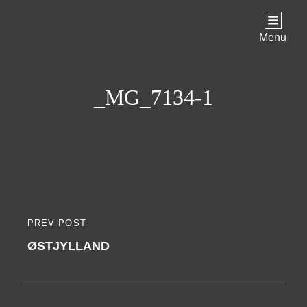
Menu
_MG_7134-1
Indlægsnavigation
PREV POST
PREVIOUS
ØSTJYLLAND
POST