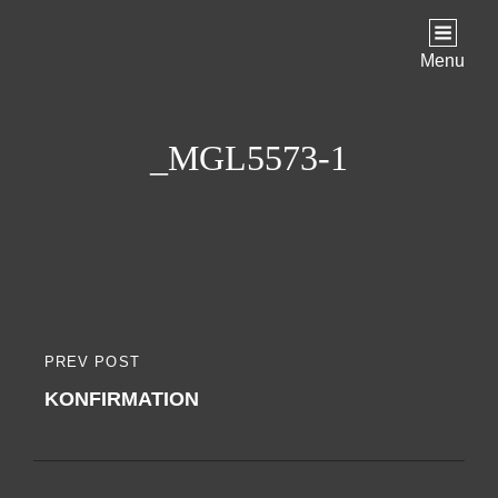
Menu
_MGL5573-1
Indlægsnavigation
PREV POST
PREVIOUS
KONFIRMATION
POST