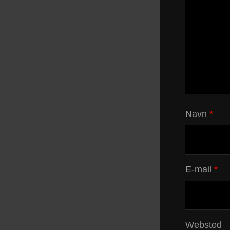
Navn
*
E-mail
*
Websted