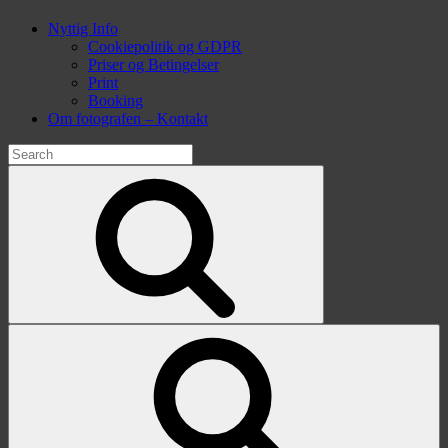
Nyttig Info
Cookiepolitik og GDPR
Priser og Betingelser
Print
Booking
Om fotografen – Kontakt
Search
for:
Search