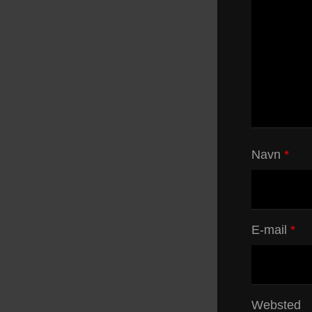
Navn
*
E-mail
*
Websted