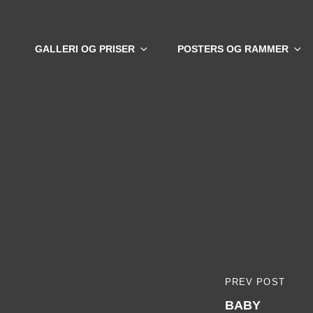
GALLERI OG PRISER
POSTERS OG RAMMER
Indlægsna
PREV POST
PREVIOUS
BABY
POST