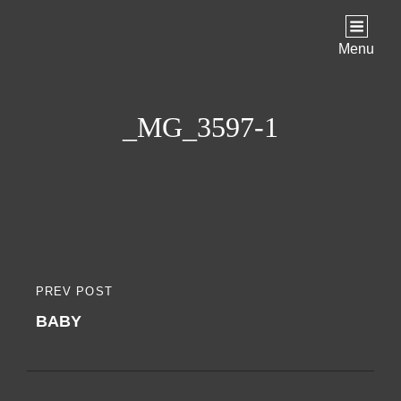
Menu
_MG_3597-1
Indlægsnavigation
PREV POST
PREVIOUS
BABY
POST