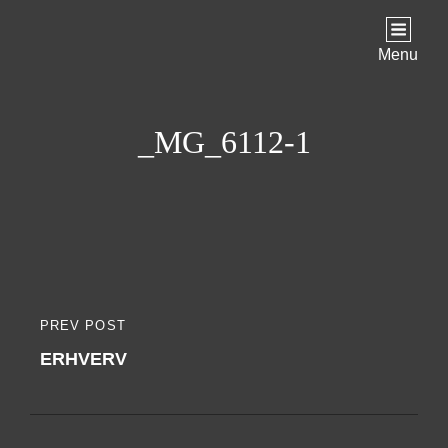
Menu
_MG_6112-1
Indlægsnavigation
PREV POST
PREVIOUS
ERHVERV
POST