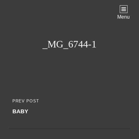
Menu
_MG_6744-1
Indlægsnavigation
PREV POST
PREVIOUS
BABY
POST